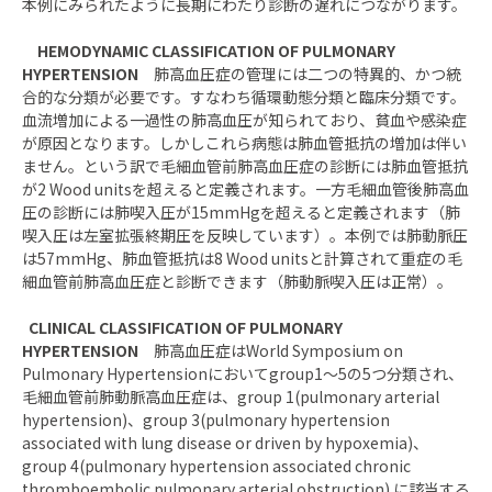
本例にみられたように長期にわたり診断の遅れにつながります。
HEMODYNAMIC CLASSIFICATION OF PULMONARY
HYPERTENSION
肺高血圧症の管理には二つの特異的、かつ統
合的な分類が必要です。すなわち循環動態分類と臨床分類です。
血流増加による一過性の肺高血圧が知られており、貧血や感染症
が原因となります。しかしこれら病態は肺血管抵抗の増加は伴い
ません。という訳で毛細血管前肺高血圧症の診断には肺血管抵抗
が2 Wood unitsを超えると定義されます。一方毛細血管後肺高血
圧の診断には肺喫入圧が15mmHgを超えると定義されます（肺
喫入圧は左室拡張終期圧を反映しています）。本例では肺動脈圧
は57mmHg、肺血管抵抗は8 Wood unitsと計算されて重症の毛
細血管前肺高血圧症と診断できます（肺動脈喫入圧は正常）。
CLINICAL CLASSIFICATION OF PULMONARY
HYPERTENSION
肺高血圧症はWorld Symposium on
Pulmonary Hypertensionにおいてgroup1～5の5つ分類され、
毛細血管前肺動脈高血圧症は、group 1(pulmonary arterial
hypertension)、group 3(pulmonary hypertension
associated with lung disease or driven by hypoxemia)、
group 4(pulmonary hypertension associated chronic
thromboembolic pulmonary arterial obstruction) に該当する