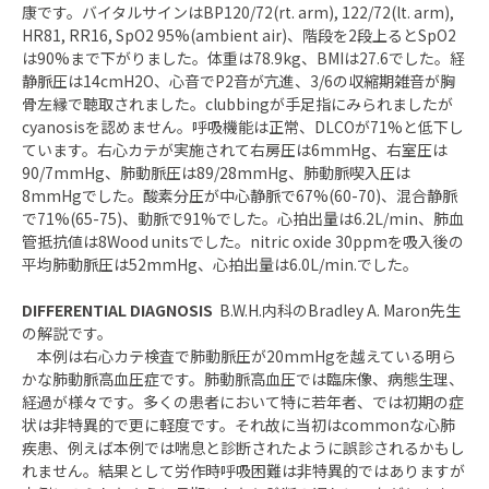
康です。バイタルサインはBP120/72(rt. arm), 122/72(lt. arm),
HR81, RR16, SpO2 95%(ambient air)、階段を2段上るとSpO2
は90%まで下がりました。体重は78.9kg、BMIは27.6でした。経
静脈圧は14cmH2O、心音でP2音が亢進、3/6の収縮期雑音が胸
骨左縁で聴取されました。clubbingが手足指にみられましたが
cyanosisを認めません。呼吸機能は正常、DLCOが71%と低下し
ています。右心カテが実施されて右房圧は6mmHg、右室圧は
90/7mmHg、肺動脈圧は89/28mmHg、肺動脈喫入圧は
8mmHgでした。酸素分圧が中心静脈で67%(60-70)、混合静脈
で71%(65-75)、動脈で91%でした。心拍出量は6.2L/min、肺血
管抵抗値は8Wood unitsでした。nitric oxide 30ppmを吸入後の
平均肺動脈圧は52mmHg、心拍出量は6.0L/min.でした。
DIFFERENTIAL DIAGNOSIS
B.W.H.内科のBradley A. Maron先生
の解説です。
本例は右心カテ検査で肺動脈圧が20mmHgを越えている明ら
かな肺動脈高血圧症です。肺動脈高血圧では臨床像、病態生理、
経過が様々です。多くの患者において特に若年者、では初期の症
状は非特異的で更に軽度です。それ故に当初はcommonな心肺
疾患、例えば本例では喘息と診断されたように誤診されるかもし
れません。結果として労作時呼吸困難は非特異的ではありますが