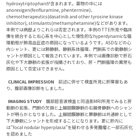
hydroxytriptophanが含まれます。薬物の中には
anorexigen(fenfluramine, phentermine)、
chemotherapeutics(dasatinib and other tyrosine kinase
inhibitor), stimulants(methamphetamine)などがあります。
本例では病歴よりこれらは否定されます。本例のTTE所見や臨床
像を統合すると右心系を中心とした慢性的なhyperdynamicな循
環動態が肺高血圧症の原因になっているようです。ASDなどの心
内シャント、更には肺静脈、静脈系体循環、門脈系での動静脈シ
ャントが原因として報告されています。本例では画像診断で肝石
灰化や下大静脈の拡張が指摘されており、肝・門脈循環の異常も
原因として否定はできません。
CLINICAL IMPRESSION
前述に併せて検査所見に肝障害もあ
り、腹部画像診断をしました。
IMAGING STUDY
腹部超音波検査と同造影MRI所見でみると肝
動脈の拡張、門脈の欠損と上腸間膜静脈の右腸骨静脈へのシャン
トが明らかとなりました。上腸間膜静脈と脾静脈は共通幹として
下大静脈にシャントを形成することになります。更に肝内に
は”focal nodular hyperplasia”を疑わせる多発腫瘤と一部石灰化
を認めました