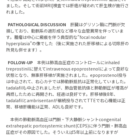
ました。そして術前MRI[検査では肝癌が疑われて肝生検が施行さ
れました。
PATHOLOGICAL DISCUSSION
肝臓はグリソン鞘に門脈が欠
損しており、動脈系の過形成など様々な血管異常を伴っていま
す。腫瘤は中心に瘢痕を伴う典型的な”focal nodular
hyperplasia”の像でした（後に実施された肝移植による切除肝の
所見も併せます）。
FOLLOW-UP
本例は肺高血圧症のコントロールにinhaled
treprostinilに替えてintravenous epoprostenolによって良好な
状態となり、無事肝移植が実施されました。epoprostenol投与
は中止されて、右心カテでは肺動脈抵抗は正常化していました。
tadalafilも中止されましたが、肺血管抵抗値と肺動脈圧が増高が
再燃したために再開され、経過は良好です。肝移植後8年、
tadalafilとambrisentanが継続投与されてTTEで右心機能は正
常、移植肝機能は正常、ADLも良好です。
本例の肺動脈高血圧は門脈・下大静脈シャントcongenital
extrahepatic portosystemic shunt(CEPS)に伴う門脈・肺高血
圧症がその原因でした。そういえば5年以上前になりますが