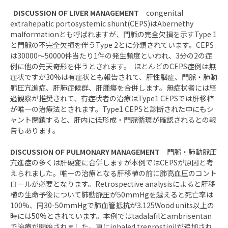
DISCUSSION OF LIVER MANAGEMENT
congenital
extrahepatic portosystemic shunt(CEPS)はAbernethy
malformationとも呼ばれますが、門脈の完全欠損を示すType 1
と門脈の不完全欠損を伴うType 2とに分類されています。CEPS
は30000～50000件当たり1件の発生頻度といわれ、3分の2の症
例に他の先天奇形を伴うとされます。 ほとんどのCEPS症例は無
症状ですが30%は有症状とも報告されて、肝性脳症、門脈・肺動
脈圧亢進症、肝肺症候群、肝腫瘍を合併します。無症状者には経
過観察が推奨されて、有症状者の治療はType1 CEPSでは肝移植
が唯一の治療法とされます。Type1 CEPSと診断された中にもシ
ャント閉鎖すると、肝内に低形成・門脈循環が確認されるとの報
告もあります。
DISCUSSION OF PULMONARY MANAGEMENT
門脈・肺動脈圧
亢進症の多くは肝硬変に合併しますが本例ではCEPSが原因と考
えられました。唯一の治療となる肝移植の前に肺高血圧のコント
ロールが必要となります。Retrospective analysisによると肝移
植の生命予後について肺動脈圧が50mmHgを越えると死亡率は
100%、同30-50mmHgで肺血管抵抗が3.125Wood units以上の
時には50%とされています。本例ではtadalafilとambrisentan
で治療が開始されました。更にinhaled treprostinilが追加され