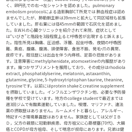
く、卵円孔での右→左シャントを認めました。pulmonary
embolism protocolによる造影胸部CT所見では 肺血栓症は認め
ませんでしたが、肺動脈主幹は39mmと拡大して同区域枝も拡張
していました。肝右葉には径45mmの範囲で石灰化を認めまし
た。B.W.H.の心臓クリニックを紹介されて来院、症状として
は“いびき”と階段を3段程度上ると呼吸苦が出現すると訴えまし
た。陰性所見は胸痛、圧迫感、浮腫、起坐呼吸、夜間の呼吸困
難、黄疸、腹痛、腹満、排便障害、食思不振、発毛‣爪の異常、
皮疹です。既往歴には出血を伴う内痔核、足首の捻挫がありま
す。注意障害にmethylphenidate, atomoxetineの内服歴があり
ます。幾つかサプリメントを服用しており、その成分はrhodiola
extract, phosphatidylserine, melatonin, astaxanthin,
glutamine, glycine, 5-hydroxytriptophan taurine, theanine,
tyrosineです。以前にはprotein shakeとcreatine supplement
を摂取していました。インフルエンザワクチン他、必要な予防接
種を学校で受けています。地方のcollege studentで最近までは
週3回ジムで有酸素運動していました。喫煙、マリファナ、違法
薬の摂取歴はありません。ルームメイトと暮らし、アレルギー、
特記すべき環境暴露歴はありません。家族歴としては父がＩＢ
Ｄ，父方の親類に冠動脈疾患、母方祖父に心筋梗塞(70代)、大腸
癌とCOPDが母方祖母、そして喘息が叔母にあります。兄弟は健