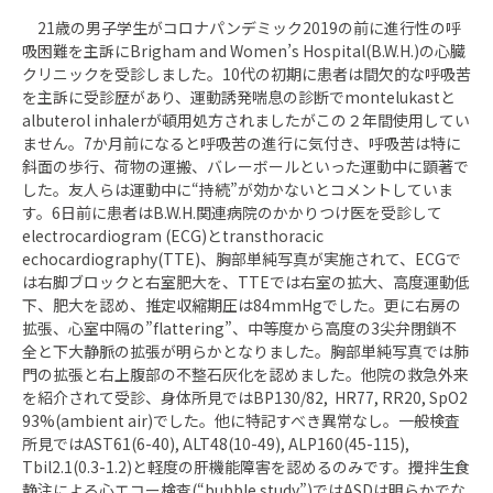
21歳の男子学生がコロナパンデミック2019の前に進行性の呼
吸困難を主訴にBrigham and Women’s Hospital(B.W.H.)の心臓
クリニックを受診しました。10代の初期に患者は間欠的な呼吸苦
を主訴に受診歴があり、運動誘発喘息の診断でmontelukastと
albuterol inhalerが頓用処方されましたがこの２年間使用してい
ません。7か月前になると呼吸苦の進行に気付き、呼吸苦は特に
斜面の歩行、荷物の運搬、バレーボールといった運動中に顕著で
した。友人らは運動中に“持続”が効かないとコメントしていま
す。6日前に患者はB.W.H.関連病院のかかりつけ医を受診して
electrocardiogram (ECG)とtransthoracic
echocardiography(TTE)、胸部単純写真が実施されて、ECGで
は右脚ブロックと右室肥大を、TTEでは右室の拡大、高度運動低
下、肥大を認め、推定収縮期圧は84mmHgでした。更に右房の
拡張、心室中隔の”flattering”、中等度から高度の3尖弁閉鎖不
全と下大静脈の拡張が明らかとなりました。胸部単純写真では肺
門の拡張と右上腹部の不整石灰化を認めました。他院の救急外来
を紹介されて受診、身体所見ではBP130/82, HR77, RR20, SpO2
93%(ambient air)でした。他に特記すべき異常なし。一般検査
所見ではAST61(6-40), ALT48(10-49), ALP160(45-115),
Tbil2.1(0.3-1.2)と軽度の肝機能障害を認めるのみです。攪拌生食
静注による心エコー検査(“bubble study”)ではASDは明らかでな