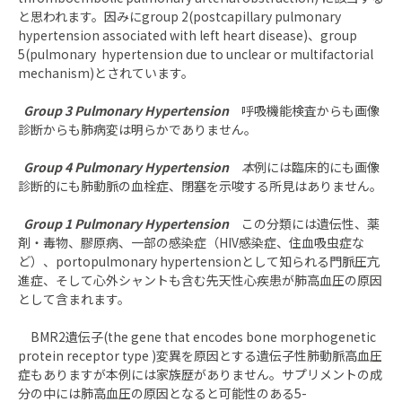
と思われます。因みにgroup 2(postcapillary pulmonary
hypertension associated with left heart disease)、group
5(pulmonary hypertension due to unclear or multifactorial
mechanism)とされています。
Group 3 Pulmonary Hypertension
呼吸機能検査からも画像
診断からも肺病変は明らかでありません。
Group 4 Pulmonary Hypertension
本
例には臨床的にも画像
診断的にも肺動脈の血栓症、閉塞を示唆する所見はありません。
Group 1 Pulmonary Hypertension
この分類には遺伝性、薬
剤・毒物、膠原病、一部の感染症（HIV感染症、住血吸虫症な
ど）、portopulmonary hypertensionとして知られる門脈圧亢
進症、そして心外シャントも含む先天性心疾患が肺高血圧の原因
として含まれます。
BMR2遺伝子(the gene that encodes bone morphogenetic
protein receptor type )変異を原因とする遺伝子性肺動脈高血圧
症もありますが本例には家族歴がありません。サプリメントの成
分の中には肺高血圧の原因となると可能性のある5-