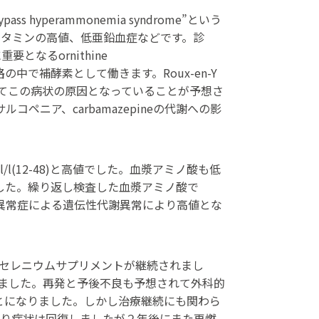
s hyperammonemia syndrome”という
ルタミンの高値、低亜鉛血症などです。診
なるornithine
路の中で補酵素として働きます。Roux-en-Y
併せてこの病状の原因となっていることが予想さ
ルコペニア、carbamazepineの代謝への影
l(12-48)と高値でした。血漿アミノ酸も低
度高値でした。繰り返し検査した血漿アミノ酸で
OTC異常症による遺伝性代謝異常により高値とな
、亜鉛、セレニウムサプリメントが継続されまし
ました。再発と予後不良も予想されて外科的
ことになりました。しかし治療継続にも関わら
より病状は回復しましたが２年後にまた再燃