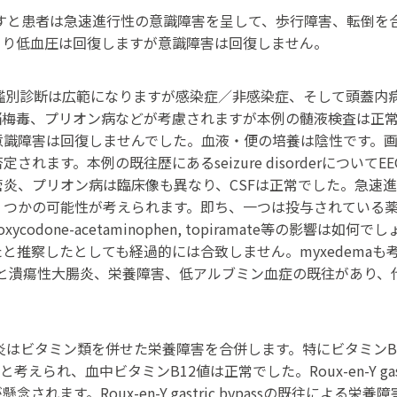
と患者は急速進行性の意識障害を呈して、歩行障害、転倒を合併しま
より低血圧は回復しますが意識障害は回復しません。
鑑別診断は広範になりますが感染症／非感染症、そして頭蓋内
脳梅毒、プリオン病などが考慮されますが本例の髄液検査は正
意識障害は回復しませんでした。血液・便の培養は陰性です。
本例の既往歴にあるseizure disorderについてEEG所見はto
炎、プリオン病は臨床像も異なり、CSFは正常でした。急速
かの可能性が考えられます。即ち、一つは投与されている薬の影響で
nzapine, oxycodone-acetaminophen, topiramat
と推察したとしても経過的には合致しません。myxedema
ic bypassと潰瘍性大腸炎、栄養障害、低アルブミン血症の既往
炎はビタミン類を併せた栄養障害を合併します。特にビタミンB
られ、血中ビタミンB12値は正常でした。Roux-en-Y gast
れます。Roux-en-Y gastric bypassの既往によ