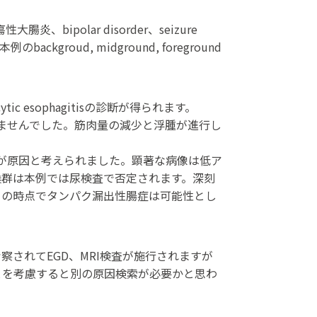
腸炎、bipolar disorder、seizure
oud, midground, foreground
 esophagitisの診断が得られます。
果が得られませんでした。筋肉量の減少と浮腫が進行し
ったことが原因と考えられました。顕著な病像は低ア
候群は本例では尿検査で否定されます。深刻
この時点でタンパク漏出性腸症は可能性とし
されてEGD、MRI検査が施行されますが
とを考慮すると別の原因検索が必要かと思わ