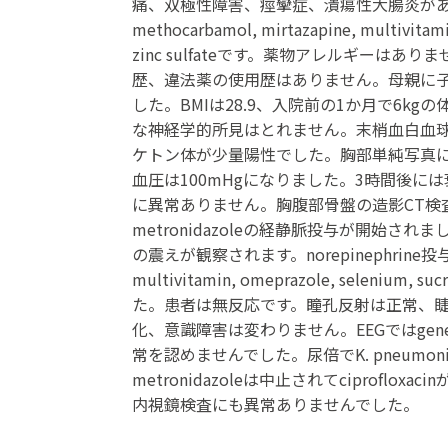
痛、双極性障害、痙攣症、潰瘍性大腸炎があります。内服薬はcar
methocarbamol, mirtazapine, multivitamin
zinc sulfateです。薬物アレルギー
歴、違法薬の使用歴はありません。母親に子宮癌
した。BMIは28.9、入院前の1か月で6
な神経学的所見はとれません。末梢血白血球数は17150(
ケトン体が少量陽性でした。胸部単純写真に
血圧は100mHgになりました。3時間後
に異常ありません。胸腹部骨盤の造影CT検査所見
metronidazoleの経静脈投与が開始
の震えが観察されます。norepinephri
multivitamin, omeprazole, seleni
た。患者は無反応です。瞳孔反射は正常、睫毛
化、意識障害は変わりません。EEGではgenera
常を認めませんでした。尿倍でK. pneumonia
metronidazoleは中止されてcipro
内視鏡検査にも異常ありませんでした。