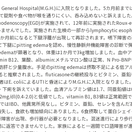
s General Hospital(M.G.H.)に入院となりました。
して錠剤や食べ物が喉を通りにくい、呑み込めないと訴えました
uodenoscopy(EGD)が実施されて、12年前に実施されたRoux-en 
でした。実施された生検の一部からlymphocytic esoph
た。3か月前になると下腿浮腫が出現して再診されます。嚥下障害の悪化
下腿にpitting edemaを認め、慢性静脈弁機能障害の診
ng edemaが顕著となり、体重は1か月で3kg増加しました。血中アル
2, vitamin B12、葉酸、albumin:メチルマロン酸は正常、N Pro-B
では脂肪肝と少量腹水。手足のpitting edemaは摂取不足による低ア
にあると推察されました。fluticasoneの継続投与とビタミン
E. coliによるUTIと昏迷によりM.G.H.に入院となりまし
を訴えていました。血清アルブミン値は1.7、同亜鉛値は0.3，sel
vitamin C0.2mg/dl(0.4-2.0)と低値でした。vitamin B1,
見ではIBD、他異常所見なし。ビタミン、亜鉛、セレンを含ん
失し、食欲も増加傾向にありました。6食摂取して蛋白シェイク
障害が出現、歩行器が必要となりました。混迷進行により歩行時
問に返答できませんでした。家族によると一週間で口語障害が