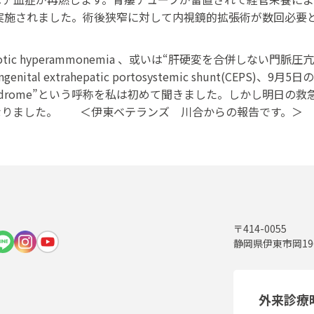
術が実施されました。術後狭窄に対して内視鏡的拡張術が数回必要
otic hyperammonemia 、或いは“肝硬変を合併しない
 extrahepatic portosystemic shunt(CEPS)、9月
monemia syndrome”という呼称を私は初めて聞きました。しか
なりました。 ＜伊東ベテランズ 川合からの報告です。＞
〒414-0055
静岡県伊東市岡19
外来診療