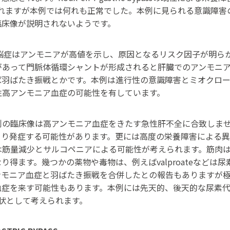
われますが本例では何れも正常でした。本例に見られる意識障
臨床像が説明されないようです。
脳症はアンモニアが高値を示し、原因となるリスク因子が明ら
があって門脈体循環シャントが形成されると肝臓でのアンモニ
ば羽ばたき振戦とかです。本例は進行性の意識障害とミオクロ
性高アンモニア血症の可能性を有しています。
例の臨床像は高アンモニア血症をきたす急性肝不全に合致しま
より発症する可能性があります。更には高度の栄養障害による異
は筋量減少とサルコペニアによる可能性が考えられます。筋肉
得ます。幾つかの薬物や毒物は、例えばvalproateなどは
高アンモニア血症と羽ばたき振戦を合併したとの報告もありますが極めて
血症を来す可能性もあります。本例には先天的、後天的な尿素
性のある病状として考えられます。