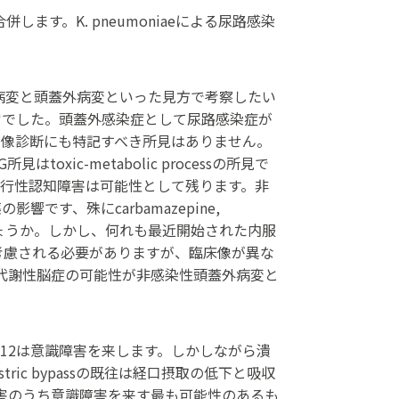
す。K. pneumoniaeによる尿路感染
病変と頭蓋外病変といった見方で考察したい
常でした。頭蓋外感染症として尿路感染症が
画像診断にも特記すべき所見はありません。
xic-metabolic processの所見で
進行性認知障害は可能性として残ります。非
す、殊にcarbamazepine,
e等の影響は如何でしょうか。しかし、何れも最近開始された内服
も考慮される必要がありますが、臨床像が異な
があり、代謝性脳症の可能性が非感染性頭蓋外病変と
12は意識障害を来します。しかしながら潰
ric bypassの既往は経口摂取の低下と吸収
る栄養障害のうち意識障害を来す最も可能性のあるも