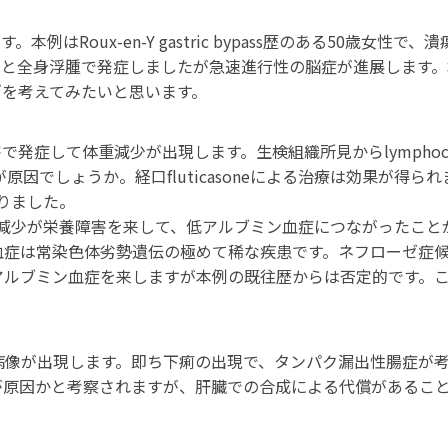
。本例はRoux-en-Y gastric bypass歴のある50歳女性で、潰瘍性大
全身浮腫で発症しましたが急速進行性の脳症が進展します。本例のbackgr
ipt”を考えてみたいと思います。
発症して体重減少が出現します。生検組織所見からlymphocytic
る胃食道逆流症が原因でしょうか。経口fluticasoneによる治療は効
りました。
による経口摂取の減少が栄養障害を来して、低アルブミン血症につなが
血症は常染色体劣勢遺伝の極めて稀な疾患です。ネフローゼ症
アルブミン血症を来しますが本例の既往歴からは否定的です。
病像が出現します。即ち下痢の出現で、タンパク漏出性腸症が考察
が原因かと考察されますが、肝臓での合成による代償があるこ