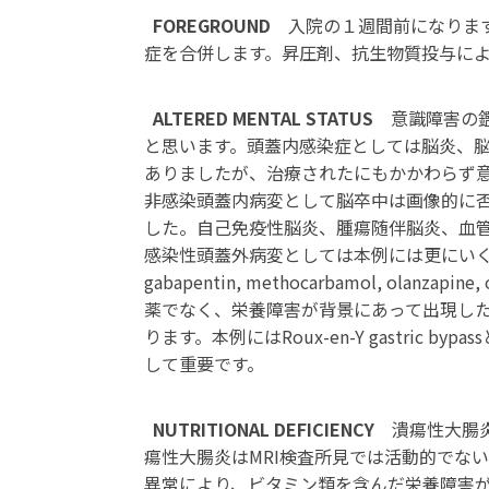
FOREGROUND
入院の１週間前になります
症を合併します。昇圧剤、抗生物質投与に
ALTERED MENTAL STATUS
意識障害の
と思います。頭蓋内感染症としては脳炎、
ありましたが、治療されたにもかかわらず
非感染頭蓋内病変として脳卒中は画像的に否定されます。
した。自己免疫性脳炎、腫瘍随伴脳炎、血管
感染性頭蓋外病変としては本例には更にいくつ
gabapentin, methocarbamol, ola
薬でなく、栄養障害が背景にあって出現した
ります。本例にはRoux-en-Y gastr
して重要です。
NUTRITIONAL DEFICIENCY
潰瘍性大腸
瘍性大腸炎はMRI検査所見では活動的でないと考え
異常により、ビタミン類を含んだ栄養障害が懸念さ