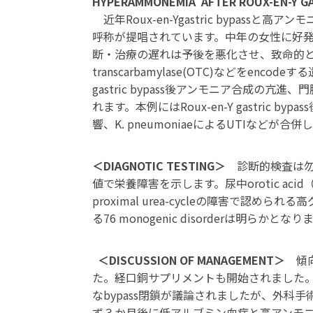
HYPERAMMONEMIA AFTER ROUX-EN-Y 
近年Roux-en-Ygastric bypassと高ア
呼称が提唱されています。中年の女性に好
断・治療の遅れは予後を悪化させ、致命的とも
transcarbamylase(OTC)などを
gastric bypass後アンモニア合
れます。本例にはRoux-en-Y gastric
響、K. pneumoniaeによるUTIなど
＜DIAGNOTIC TESTING＞
診断的検査は勿
値で栄養障害を示します。尿中orotic aci
proximal urea-cycleの障害
る76 monogenic disorderは明らかと
＜DISCUSSION OF MANAGEMENT＞
傾
た。経口銅サプリメントも開始されました
なbypass閉鎖が議論されましたが、外
ず３か月後に低アルブミン血症と高アンモ