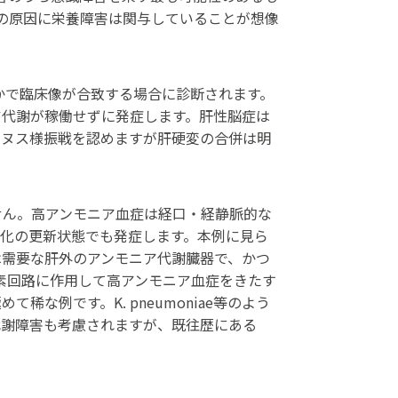
害の原因に栄養障害は関与していることが想像
かで臨床像が合致する場合に診断されます。
ア代謝が稼働せずに発症します。肝性脳症は
ーヌス様振戦を認めますが肝硬変の合併は明
せん。高アンモニア血症は経口・経静脈的な
化の更新状態でも発症します。本例に見ら
は需要な肝外のアンモニア代謝臓器で、かつ
尿素回路に作用して高アンモニア血症をきたす
稀な例です。K. pneumoniae等のよう
代謝障害も考慮されますが、既往歴にある