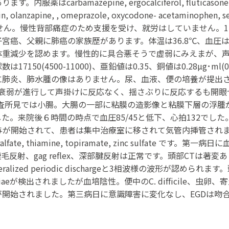
bamazepine, ergocalciferol, fluticasone, gab
, olanzapine, , omeprazole, oxycodone- acetaminophen, sel
はありません。慢性背部痛症のため支援を受け、就労はしていません
、父親に肺癌の家族歴があります。体温は36.8℃、血圧は89/5
kgの体重減少を認めます。慢性的に具合悪そうで虚弱にみえまが
4500-11000)、亜鉛値は0.35、銅値は0.28µg･ml(0.75-1.4
肺炎、肺水腫の像はありません。尿、血液、便の培養が提出さ
には衰弱が進行して声掛けに反応なく、揺さぶりに反応するも開眼
では小腸。大腸の一部に粘膜の造影像と粘膜下層の浮腫が明らかです。
されました。来院後６時間の時点で血圧85/45と低下、心拍132
ne投与が開始されて、患者は集中治療室に移されて気管内挿管されました。
um, sucralfate, thiamine, topiramate, zinc sulf
反射、gag reflex、深部腱反射は正常です。頭部CTは著
lized periodic dischargeと3相波様の波形が認めら
eが検出されましたが血培陰性。便中のC. difficile、虫卵、寄生虫は
floxacinが開始されました。第三病日に意識障害に変化なし、EG