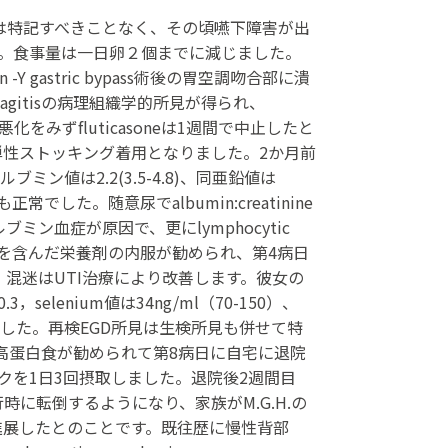
5カ月前までは特記すべきことなく、その頃嚥下障害が出
。食事量は一日卵２個までに減じました。
-Y gastric bypass術後の胃空調吻合部に潰
agitisの病理組織学的所見が得られ、
をみずfluticasoneは1週間で中止したと
断で弾性ストッキング着用となりました。2か月前
ブミン値は2.2(3.5-4.8)、同亜鉛値は
NPも正常でした。随意尿でalbumin:creatinine
ルブミン血症が原因で、更にlymphocytic
、亜鉛を含んだ栄養剤の内服が勧められ、第4病日
た。混迷はUTI治療により改善します。彼女の
enium値は34ng/ml（70-150）、
 B3値は正常範囲でした。再検EGD所見は生検所見も併せて特
だ高蛋白食が勧められて第8病日に自宅に退院
を1日3回摂取しました。退院後2週間目
に転倒するようになり、家族がM.G.H.の
進展したとのことです。既往歴に慢性背部