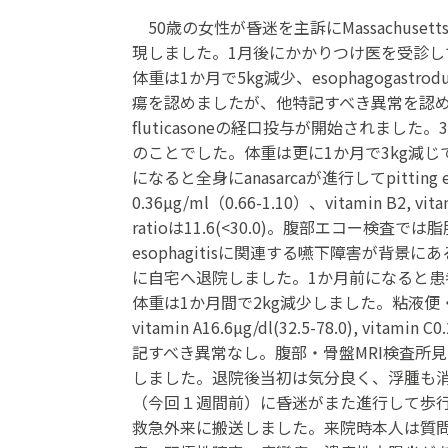
50歳の女性が昏迷を主訴にMassachusett
現しました。1月後にかかりつけ医を受診
体重は1か月で5kg減少、esophagogastrod
瘍を認めましたが、他特記すべき異常を認めません
fluticasoneの経口投与が開始されまし
のことでした。体重は更に1か月で3kg減じて
になると全身にanasarcaが進行してpitti
0.36µg/ml（0.66-1.10）、vitamin B
ratioは11.6(<30.0)。腹部エコー検査
esophagitisに関連する嚥下障害が背景
に自宅へ退院しました。1か月前になると患者は
体重は1か月間で2kg減少しました。粘液便・下痢
vitamin A16.6µg/dl(32.5-78.0), 
記すべき異常なし。腹部・骨盤MRI検査所
しました。退院後当初は気分良く、浮腫も消
（今回１週間前）に昏迷がまた進行して歩行
救急外来に搬送しました。来院時本人は質