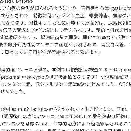
GASTRIC BYPASS
ンモニア血症の合併が知られるようになり、専門家からは”gastric bypas
発するとされて、特徴は低アルブミン血症、栄養障害、血清グ
なります。男性よりも女性に好発する点などは、尿素代謝に重要と
encodeする遺伝子の変異などが仮説として考えられます。亜鉛は同代謝回
成の亢進、門脈体循環シャント、腸内細菌巣の異常、異化の亢進などが
 bypass後の非肝硬変性高アンモニア血症が示唆されて、高蛋白栄養、サ
が合併して関与している可能性が考慮されると思います。
論血清アンモニア値で、本例では複数回の検査で90～107μmol/
d（proximal urea-cycleの障害で高値となります）が軽
で認められる高グルタミン血症、低シトルリン血症は認めませんでした。
なりませんでした。
向のrifaximinとlactuloseが投与されてマルチビタミン
。1週間後には血清アンモニア値は正常化して意識障害は回復し
科手術のリスクを考慮のうえ、保存的治療により経過観察される
ニア血症が再燃します。胃瘻チューブが留置されて経管栄養に