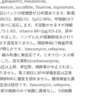
apentin, mesalamine,
enium, sucralfate, thiamine, topiramate,
。1日2パックの喫煙歴が35年間あります。飲酒
2、脈拍132、SpO2 96%、呼吸数16で
、声掛けに反応します。手足動かせますが詳細
5)、vitamin B6<2µg/l(5-10)、尿中
れました。リンゲル3Lが経静脈投与されて
せず返答ありません。頭部単純CT検査所見
Vancomycin, cefepime,
でした。痛み刺激に無反応です。ミオクローヌス様
投与薬剤はcarbamazepine,
ate です。第一病日に血圧は上昇、昇圧剤、麻酔薬が中止されまし
変ありません。第２病日に好中球増多症は正常
れます。頭部MRIに著変を認めません。髄液検査も異
陰性です。Vancomycin, cefepime,
Dは吻合部の瘢痕のみで粘膜に異常なし、S状結腸