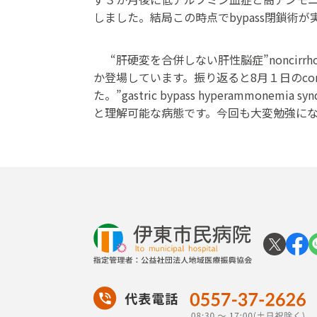
しました。結局この時点でbypass閉鎖
“肝硬変を合併しない肝性脳症”noncirrh
か登場しています。振り返ると8月１日のcongenital
た。”gastric bypass hyperam
と理解可能な病態です。今回も大変勉強に