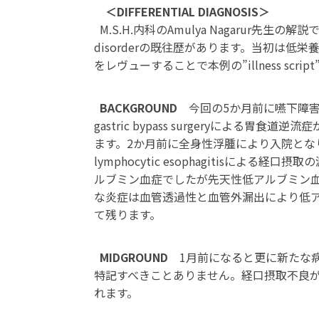
＜DIFFERENTIAL DIAGNOSIS＞
M.S.H.内科のAmulya Nagarur先生の解説です
disorderの既往歴があります。当初は低栄養と
をレヴューすることで本例の”illness scr
BACKGROUND
今回の5か月前に嚥下障害で
gastric bypass surgeryによ
ます。2か月前に全身性浮腫により入院とな
lymphocytic esophagitis
ルブミン血症でしたが先天性低アルブミン
な炎症は血管透過性と血管外漏出により低
て残ります。
MIDGROUND
1月前になると更に新たな
特記すべきことありません。経口摂取不良
れます。