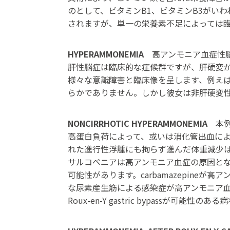
のとして、ビタミンB1、ビタミンB3がい
されますが、単一の栄養素不足によっては
HYPERAMMONEMIA
高アンモニア血症性
肝性脳症は臨床的な症候群ですが、肝硬変
様々な意識障害と臨床像を呈します、例え
らかでありません。しかし彼女は非肝硬変
NONCIRRHOTIC HYPERAMMONEMIA
本
高蛋白負荷によって、或いは消化管出血に
れた進行性浮腫にも拘らず進んだ体重減少
サルコペニアは高アンモニア血症の原因となり
可能性があります。carbamazepineが
な尿素産生筋による感染症が高アンモニア
Roux-en-Y gastric bypassが可能