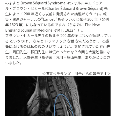
みますと Brown Séquard Syndrome はシャルル＝エドゥアー
ル・ブラウン・セカール(Charles Édouard Brown Séquard) 先
生によって 200 年近くも以前に発見された病態だそうです。報
告・関連ジャーナルの”Lancet ”もそういえば発刊 200 年（発刊
年 1823 年）にもなっているのですね（ちなみに The New
England Jounal of Medicine は発刊 1812 年）。
ブラウン・セカール先生の教えを 200 年の後に我々が体現してい
る というのは 、 なんと ドラマチック な話 なんだろうか 、 と感
慨にふけるのは私の歳のせいでしょうか。参加されていた春山先
生、岡田先生、松田先生には伝わったかな？今回も大変勉強にな
りました。大野先生（指導医：荒川・横山先生）ありがとうござ
いました。
＜伊東ベテランズ 川合からの報告です＞