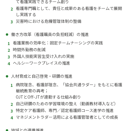
て看護実践できるチーム創り
看護専門職として、責任と成果のある看護をチームで展開
し実践する
災害時における危機管理体制の整備
働き方改革（看護職員の負担軽減）の推進
看護業務の効率化：固定チームナーシングの実践
時間外勤務の削減
外国人技能実習生受け入れの実施
ヘルシーワークプレイスの推進
人材育成と自己啓発・研鑽の推進
病院理念、看護部理念、「協会共通ラダー」をもとに看護
継続教育の再考；
OJTとOff-JTが連動する仕組み創り
自己研鑽のための学習環境の整え（動画教材導入など）
特定ケア看護師、専門／認定看護師コース進学の推進
マネジメントラダー活用による看護管理者としての成長
地域との連携推進