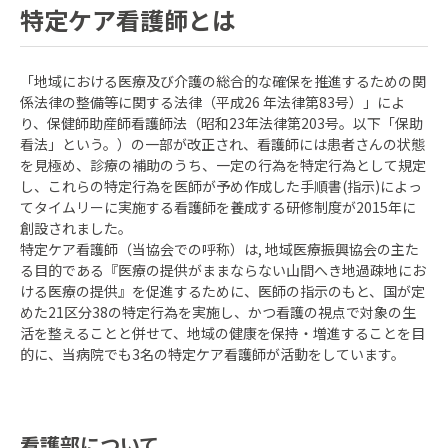
特定ケア看護師とは
「地域における医療及び介護の総合的な確保を推進するための関
係法律の整備等に関する法律（平成26 年法律第83号）」によ
り、保健師助産師看護師法（昭和23年法律第203号。以下「保助
看法」という。）の一部が改正され、看護師には患者さんの状態
を見極め、診療の補助のうち、一定の行為を特定行為として規定
し、これらの特定行為を医師が予め作成した手順書(指示)によっ
てタイムリーに実施する看護師を養成する研修制度が2015年に
創設されました。
特定ケア看護師（当協会での呼称）は, 地域医療振興協会の主た
る目的である『医療の提供がままならない山間へき地過疎地にお
ける医療の提供』を促進するために、医師の指示のもと、国が定
めた21区分38の特定行為を実施し、かつ看護の視点で対象の生
活を整えることと併せて、地域の健康を保持・増進することを目
的に、当病院でも3名の特定ケア看護師が活動をしています。
看護部について