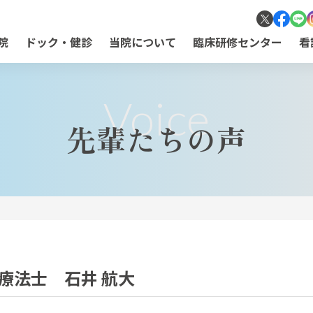
院
ドック・健診
当院について
臨床研修センター
看
Voice
先輩たちの声
療法士 石井 航大