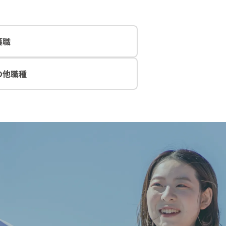
護職
の他職種