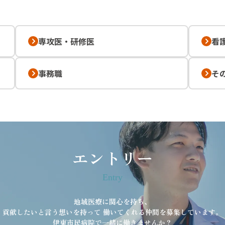
専攻医・研修医
看
事務職
そ
エントリー
Entry
地域医療に関心を持ち、
貢献したいと言う想いを持って
働いてくれる仲間を募集しています。
伊東市民病院で一緒に働きませんか？