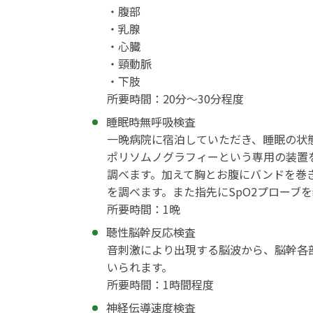
・腹部
・乳腺
・心臓
・頸動脈
・下肢
所要時間：20分～30分程度
睡眠時無呼吸検査
一晩病院に宿泊していただき、睡眠の状
ポリソムノグラフィーという専用の装置
調べます。加えて胸とお腹にバンドを巻
を調べます。また指先にSpO2プローブ
所要時間：1晩
聴性脳幹反応検査
音刺激により出現する脳波から、脳幹各
いられます。
所要時間：1時間程度
神経伝導速度検査