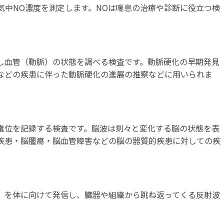
気中NO濃度を測定します。NOは喘息の治療や診断に役立つ検
し血管（動脈）の状態を調べる検査です。動脈硬化の早期発見
などの疾患に伴った動脈硬化の進展の推察などに用いられま
電位を記録する検査です。脳波は刻々と変化する脳の状態を表
疾患・脳腫瘍・脳血管障害などの脳の器質的疾患に対しての疾
）を体に向けて発信し、臓器や組織から跳ね返ってくる反射波