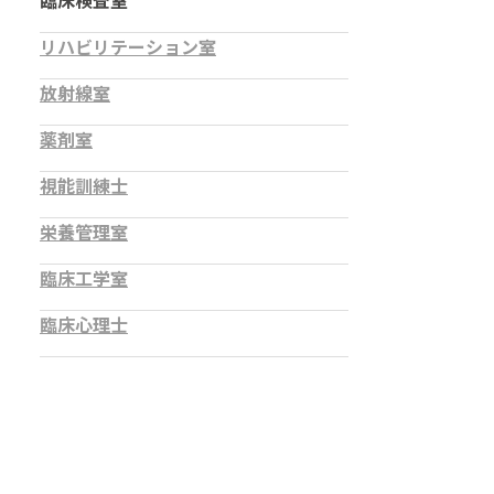
臨床検査室
リハビリテーション室
放射線室
薬剤室
視能訓練士
栄養管理室
臨床工学室
臨床心理士