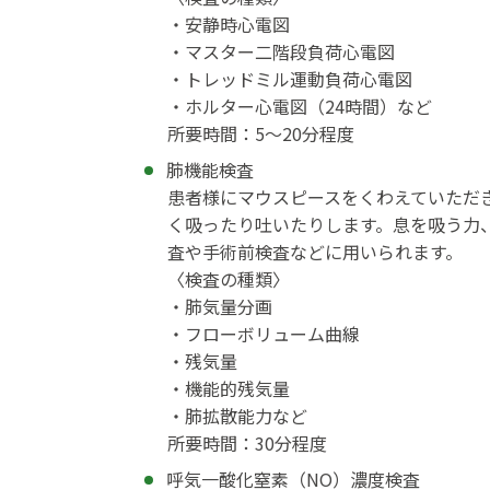
・安静時心電図
・マスター二階段負荷心電図
・トレッドミル運動負荷心電図
・ホルター心電図（24時間）など
所要時間：5～20分程度
肺機能検査
患者様にマウスピースをくわえていただ
く吸ったり吐いたりします。息を吸う力
査や手術前検査などに用いられます。
〈検査の種類〉
・肺気量分画
・フローボリューム曲線
・残気量
・機能的残気量
・肺拡散能力など
所要時間：30分程度
呼気一酸化窒素（NO）濃度検査