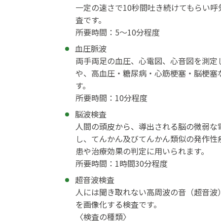
一定の速さで10秒間吐き続けてもらい呼
査です。
所要時間：5～10分程度
血圧脈波
両手両足の血圧、心電図、心音図を測定
や、高血圧・糖尿病・心筋梗塞・脳梗塞
す。
所要時間：10分程度
脳波検査
人間の頭皮から、導出される脳の微弱な
し、てんかん及びてんかん類似の発作性
患や治療効果の判定に用いられます。
所要時間：1時間30分程度
超音波検査
人には聞き取れない高周波の音（超音波
を画像化する検査です。
〈検査の種類〉