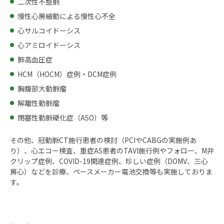
二次性不整脈
慢性心房細動による慢性心不全
心サルコイドーシス
心アミロイドーシス
肺高血圧症
HCM（HOCM）症例・DCM症例
胸腹部大動脈瘤
解離性動脈瘤
閉塞性動脈硬化症（ASO）等
その他、冠動脈CT施行患者の検討（PCIやCABGの実施例あ
り）、心エコー検査、重症AS患者のTAVI施行例やフォロー、M弁
クリップ症例、COVID-19関連症例、珍しい症例（DOMV、三心
房心）などを診療、ペースメーカー電池交換等も実施しておりま
す。