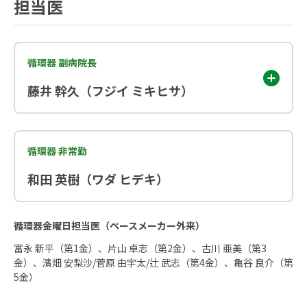
担当医
循環器 副病院長
藤井 幹久（フジイ ミキヒサ）
循環器 非常勤
和田 英樹（ワダ ヒデキ）
循環器金曜日担当医（ペースメーカー外来）
富永 新平（第1金）、片山 卓志（第2金）、古川 亜美（第3
金）、濱畑 安梨沙/菅原 由宇太/辻 武志（第4金）、亀谷 良介（第
5金）